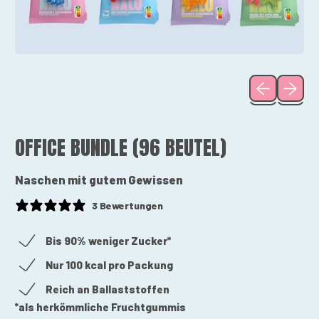
Vorheriges B
Nächst
OFFICE BUNDLE (96 BEUTEL)
Naschen mit gutem Gewissen
3 Bewertungen
Bis 90% weniger Zucker*
Nur 100 kcal pro Packung
Reich an Ballaststoffen
*als herkömmliche Fruchtgummis