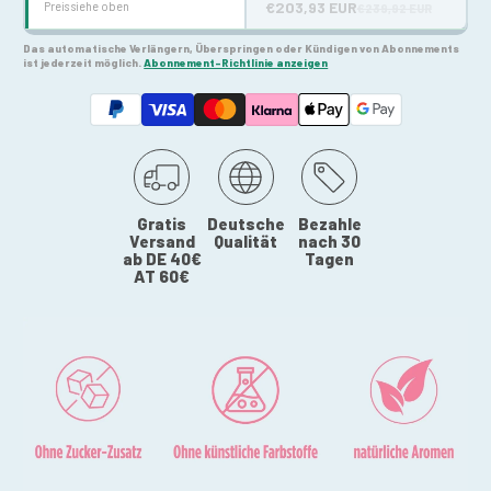
€203,93 EUR
€239,92 EUR
Spare 15% im Abo
Das automatische Verlängern, Überspringen oder Kündigen von Abonnements
Jeden Monat liefern, 15 % Rabatt
€203,93 EUR
ist jederzeit möglich.
Abonnement-Richtlinie anzeigen
Alle 2 Monate liefern, 15 % Rabatt
€203,93 EUR
Gratis
Deutsche
Bezahle
Versand
Qualität
nach 30
ab DE 40€
Tagen
AT 60€