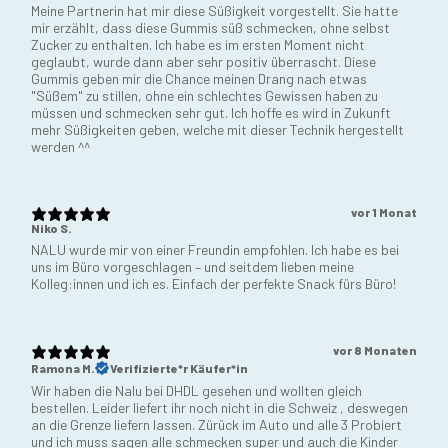
Meine Partnerin hat mir diese Süßigkeit vorgestellt. Sie hatte
mir erzählt, dass diese Gummis süß schmecken, ohne selbst
Zucker zu enthalten. Ich habe es im ersten Moment nicht
geglaubt, wurde dann aber sehr positiv überrascht. Diese
Gummis geben mir die Chance meinen Drang nach etwas
"Süßem" zu stillen, ohne ein schlechtes Gewissen haben zu
müssen und schmecken sehr gut. Ich hoffe es wird in Zukunft
mehr Süßigkeiten geben, welche mit dieser Technik hergestellt
werden ^^
vor 1 Monat
Niko S.
NALU wurde mir von einer Freundin empfohlen. Ich habe es bei
uns im Büro vorgeschlagen – und seitdem lieben meine
Kolleg:innen und ich es. Einfach der perfekte Snack fürs Büro!
vor 8 Monaten
Ramona M.
Verifizierte*r Käufer*in
Wir haben die Nalu bei DHDL gesehen und wollten gleich
bestellen. Leider liefert ihr noch nicht in die Schweiz , deswegen
an die Grenze liefern lassen. Zürück im Auto und alle 3 Probiert
und ich muss sagen alle schmecken super und auch die Kinder