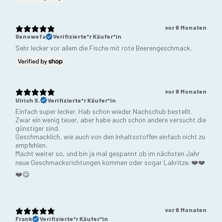
vor 6 Monaten
Genowefa
Verifizierte*r Käufer*in
Sehr lecker vor allem die Fische mit rote Beerengeschmack.
vor 8 Monaten
Ulrich S.
Verifizierte*r Käufer*in
Einfach super lecker. Hab schon wieder Nachschub bestellt.
Zwar ein wenig teuer, aber habe auch schon andere versucht die
günstiger sind.
Geschmacklich, wie auch von den Inhaltsstoffen einfach nicht zu
empfehlen.
Macht weiter so, und bin ja mal gespannt ob im nächsten Jahr
neue Geschmacksrichtungen kommen oder sogar Lakritze. ❤️❤️
❤️😋
vor 8 Monaten
Frank
Verifizierte*r Käufer*in