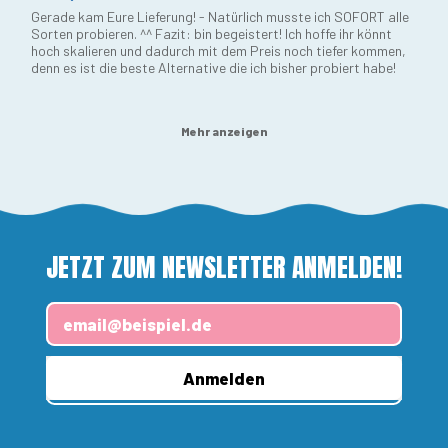
Gerade kam Eure Lieferung! - Natürlich musste ich SOFORT alle
Sorten probieren. ^^ Fazit: bin begeistert! Ich hoffe ihr könnt
hoch skalieren und dadurch mit dem Preis noch tiefer kommen,
denn es ist die beste Alternative die ich bisher probiert habe!
Mehr anzeigen
JETZT ZUM NEWSLETTER ANMELDEN!
E-Mail-Adresse
Anmelden