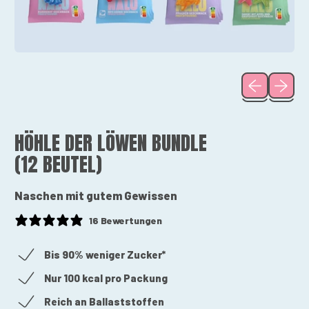
Vorheriges B
Nächst
HÖHLE DER LÖWEN BUNDLE
(12 BEUTEL)
Naschen mit gutem Gewissen
16 Bewertungen
Bis 90% weniger Zucker*
Nur 100 kcal pro Packung
Reich an Ballaststoffen