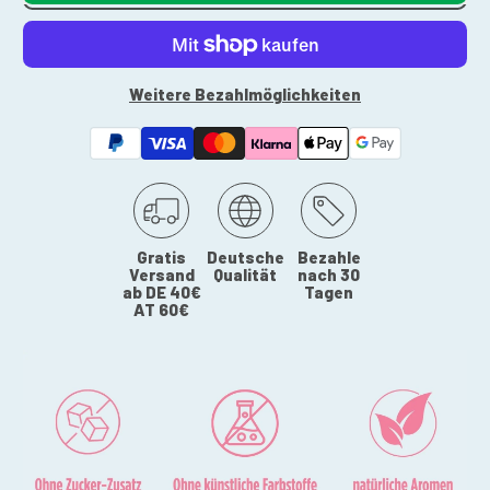
Weitere Bezahlmöglichkeiten
Gratis
Deutsche
Bezahle
Versand
Qualität
nach 30
ab DE 40€
Tagen
AT 60€