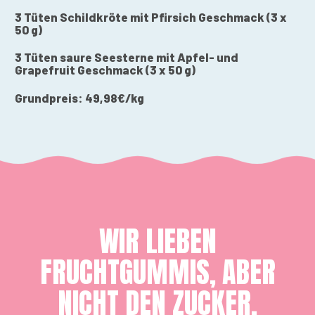
3 Tüten Schildkröte mit Pfirsich Geschmack (3 x
50 g)
3 Tüten saure Seesterne mit Apfel- und
Grapefruit Geschmack (3 x 50 g)
Grundpreis:
49
,98€/
k
g
WIR LIEBEN
FRUCHTGUMMIS, ABER
NICHT DEN ZUCKER.