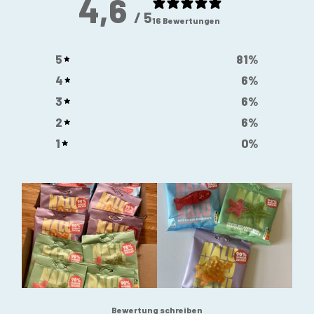
4,6
/ 5
16 Bewertungen
5
81
%
4
6
%
3
6
%
2
6
%
1
0
%
Bewertung schreiben